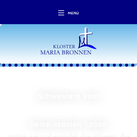
MENÜ
Schwestern vom
Gemeinsamen Leben
„Teilet aus und spendet das Wasser des