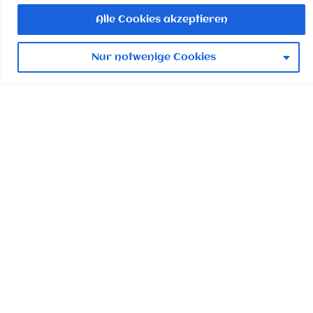
Alle Cookies akzeptieren
Schwestern vom
Nur notwenige Cookies
Gemeinsamen
Leben
Maria Bronnen 1
79809 Weilheim
Datenschutz
Impressum